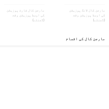
مارجن کال لانگ پوزیشن
مارجن کال شارٹ پوزیشن
کی اوسط پوزیشن وقت
کی اوسط پوزیشن وقت
(گھنٹے)
(گھنٹے)
مارجن کال کی اقسام