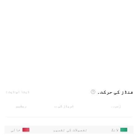
فنڈز کی حرکت۔
ڈیٹا اپ ڈیٹ：
زمرہ۔
ٹریڈز کی تعداد
ریشیو
لانگ
تفصیلات کی تقسیم
خالی