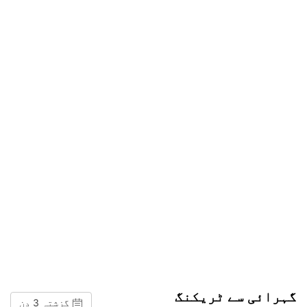
گہرائی سے ٹریکنگ
گزشتہ 3 دن