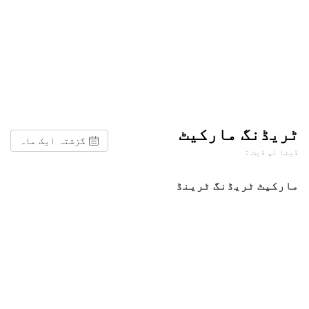
ٹریڈنگ مارکیٹ
گزشتہ ایک ماہ
ڈیٹا اپ ڈیٹ：
مارکیٹ ٹریڈنگ ٹرینڈ