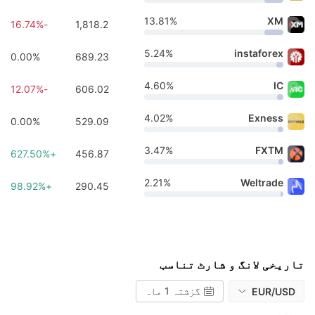
13.81%
XM
-16.74%
1,818.2
5.24%
instaforex
0.00%
689.23
4.60%
IC
-12.07%
606.02
4.02%
Exness
0.00%
529.09
3.47%
FXTM
+627.50%
456.87
2.21%
Weltrade
+98.92%
290.45
تاریخی لانگ و شارٹ تناسب
گزشتہ 1 ماہ
EUR/USD