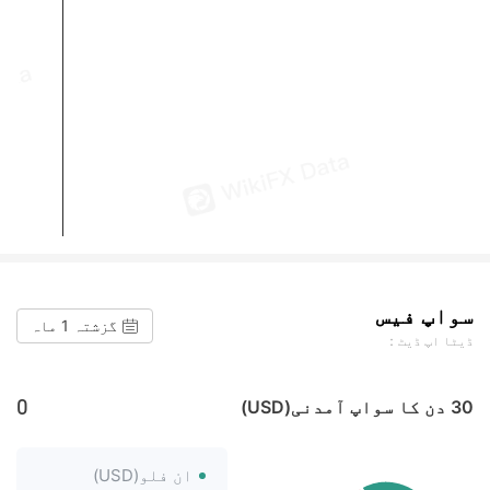
سواپ فیس
گزشتہ 1 ماہ
ڈیٹا اپ ڈیٹ：
0
30 دن کا سواپ آمدنی(USD)
ان فلو(USD)