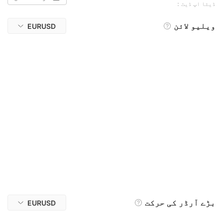
ڈیٹا اپ ڈیٹ：
ویلیو لائن
EURUSD
بڑے آرڈر کی حرکت
EURUSD