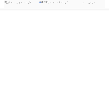
عرفی نام
کل اثاثہ جات(USD)
کل منافع و نقصان(USD)