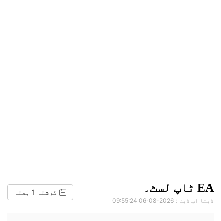
EA ٹاپ لسٹ۔
گزشتہ 1 ہفتہ
ڈیٹا اپ ڈیٹ：2026-08-06 09:55:24