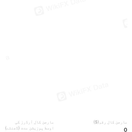
مارجن کال رقم($)
مارجن کال آرڈرز کی
اوسط پوزیشن مدت (گھنٹے)
0