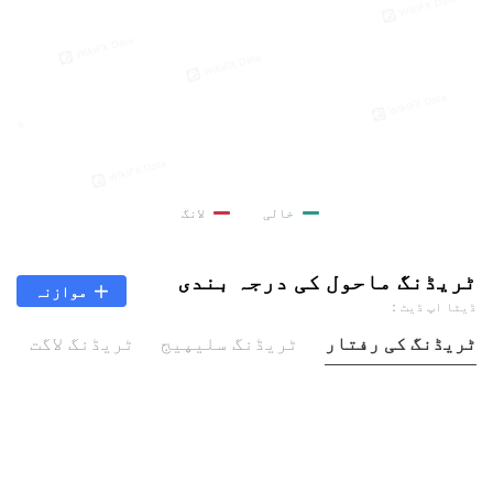
خالی
لانگ
ٹریڈنگ ماحول کی درجہ بندی
موازنہ
ڈیٹا اپ ڈیٹ：
ٹریڈنگ کی رفتار
ٹریڈنگ سلیپیج
ٹریڈنگ لاگت
س