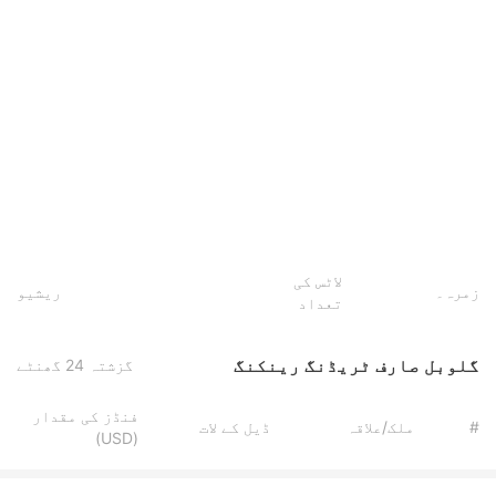
لاٹس کی
زمرہ۔
ریشیو
تعداد
گلوبل صارف ٹریڈنگ رینکنگ
گزشتہ 24 گھنٹے
فنڈز کی مقدار
#
ملک/علاقہ
ڈیل کے لات
(USD)