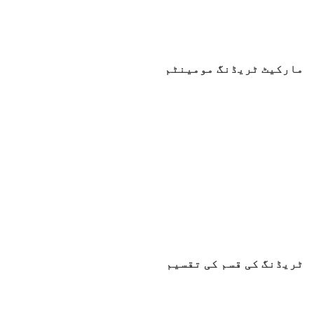
مارکیٹ ٹریڈنگ مومینٹم
ٹریڈنگ کی قسم کی تقسیم