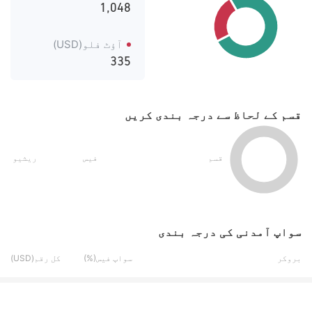
1,048
آؤٹ فلو(USD)
335
قسم کے لحاظ سے درجہ بندی کریں
قسم
فیس
ریشیو
سواپ آمدنی کی درجہ بندی
بروکر
سواپ فیس(%)
کل رقم(USD)