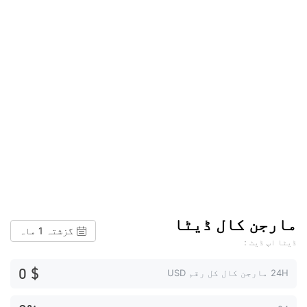
مارجن کال ڈیٹا
گزشتہ 1 ماہ
ڈیٹا اپ ڈیٹ：
$ 0
24H مارجن کال کل رقم USD