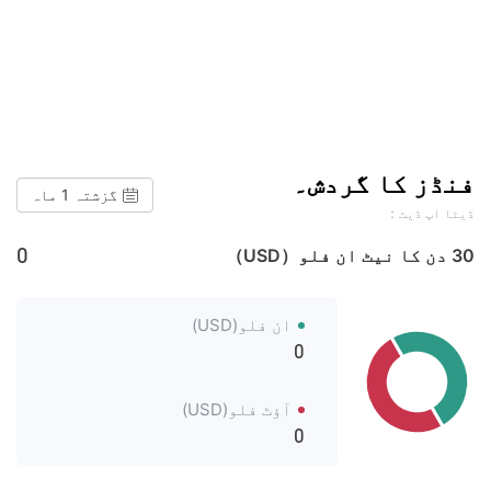
فنڈز کا گردش۔
گزشتہ 1 ماہ
ڈیٹا اپ ڈیٹ：
0
30 دن کا نیٹ ان فلو（USD）
ان فلو(USD)
0
آؤٹ فلو(USD)
0