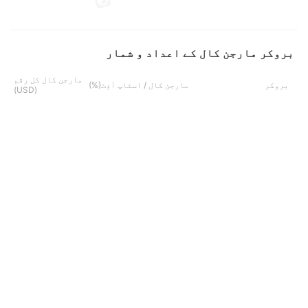
بروکر مارجن کال کے اعداد و شمار
مارجن کال کل رقم
بروکر
مارجن کال / اسٹاپ آؤٹ(%)
(USD)