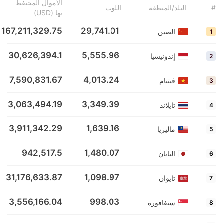
الأموال المحتفظ
#
البلد/المنطقة
اللوت
بها (USD)
167,211,329.75
29,741.01
الصين
1
30,626,394.1
5,555.96
إندونيسيا
2
7,590,831.67
4,013.24
ڤيتنام
3
3,063,494.19
3,349.39
تايلاند
4
3,911,342.29
1,639.16
ماليزيا
5
942,517.5
1,480.07
اليابان
6
31,176,633.87
1,098.97
تايوان
7
3,556,166.04
998.03
سنغافورة
8