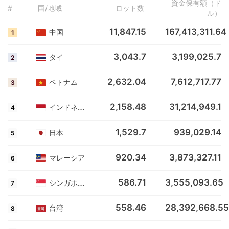
資金保有額（ド
#
国/地域
ロット数
ル）
11,847.15
167,413,311.64
中国
1
3,043.7
3,199,025.7
タイ
2
2,632.04
7,612,717.77
ベトナム
3
2,158.48
31,214,949.1
インドネシア
4
1,529.7
939,029.14
日本
5
920.34
3,873,327.11
マレーシア
6
586.71
3,555,093.65
シンガポール
7
558.46
28,392,668.55
台湾
8