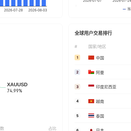
全球用户交易排行
#
国家/地区
中国
1
阿曼
2
印度尼西亚
3
越南
4
泰国
5
数
占比
日本
6