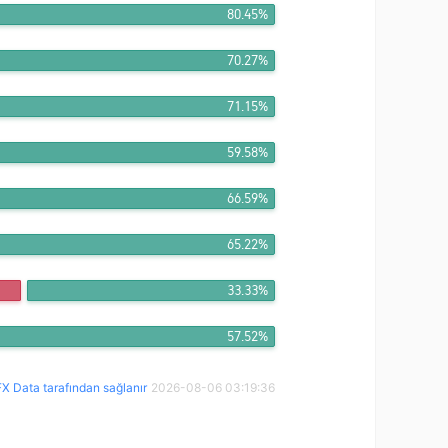
80.45%
70.27%
71.15%
59.58%
66.59%
65.22%
33.33%
57.52%
X Data tarafından sağlanır
2026-08-06 03:19:36