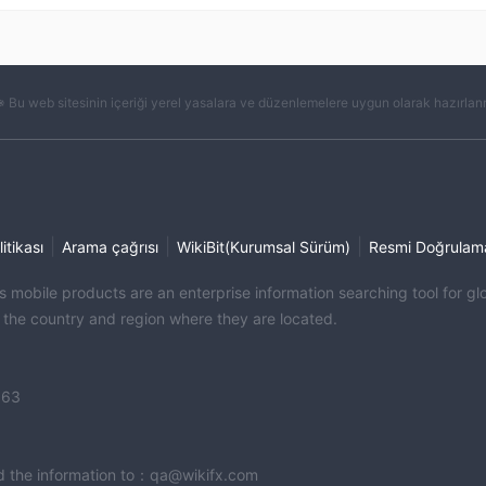
※ Bu web sitesinin içeriği yerel yasalara ve düzenlemelere uygun olarak hazırlanm
|
|
|
litikası
Arama çağrısı
WikiBit(Kurumsal Sürüm)
Resmi Doğrulam
its mobile products are an enterprise information searching tool for 
f the country and region where they are located.
363
end the information to：qa@wikifx.com