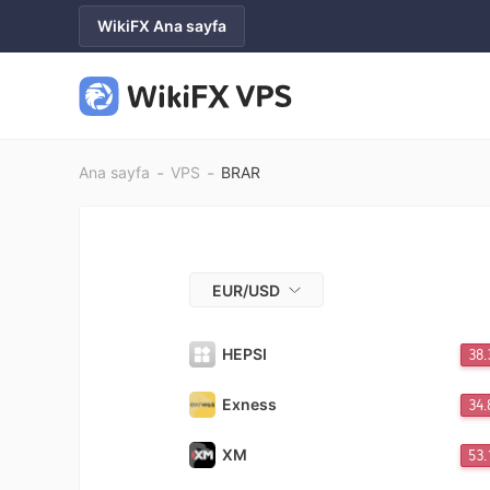
WikiFX Ana sayfa
-
-
Ana sayfa
VPS
BRAR
EUR/USD
HEPSI
38
Exness
34
XM
53