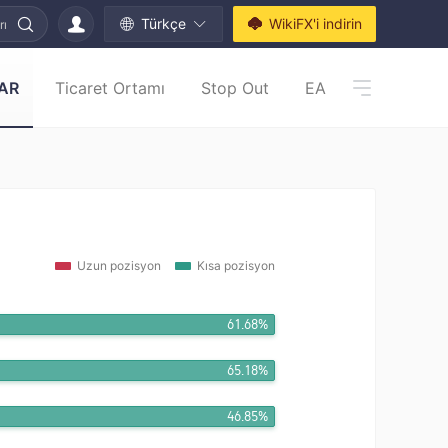
Türkçe
WikiFX'i indirin
rı
AR
Ticaret Ortamı
Stop Out
EA
Uzun pozisyon
Kısa pozisyon
61.68%
65.18%
46.85%