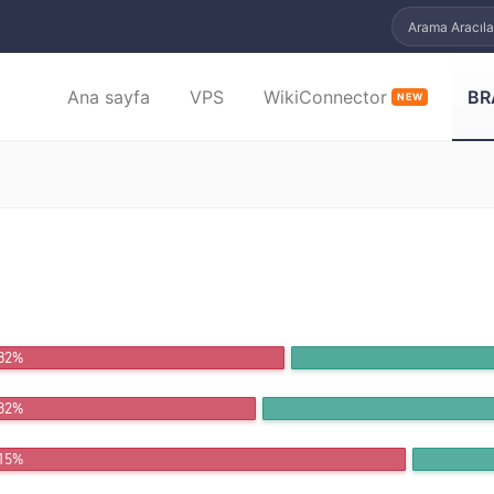
Arama Aracıla
Ana sayfa
VPS
WikiConnector
BR
NEW
.32%
.82%
.15%