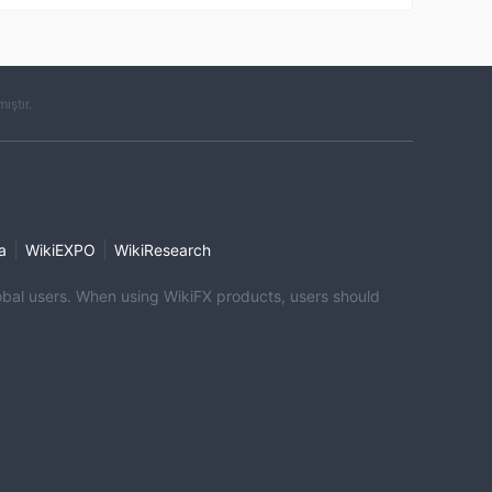
ıştır.
|
|
a
WikiEXPO
WikiResearch
global users. When using WikiFX products, users should