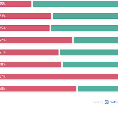
.55%
.73%
.85%
.42%
.41%
.78%
.67%
.48%
Veriler,
WikiF