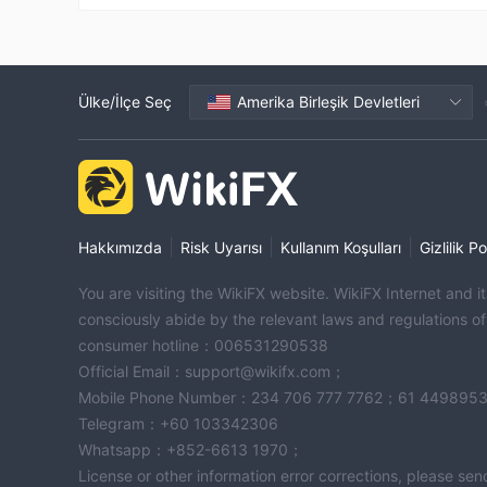
Ülke/İlçe Seç
Amerika Birleşik Devletleri
|
|
|
Hakkımızda
Risk Uyarısı
Kullanım Koşulları
Gizlilik Po
You are visiting the WikiFX website. WikiFX Internet and 
consciously abide by the relevant laws and regulations o
consumer hotline：006531290538
Official Email：support@wikifx.com；
Mobile Phone Number：234 706 777 7762；61 449895
Telegram：+60 103342306
Whatsapp：+852-6613 1970；
License or other information error corrections, please s