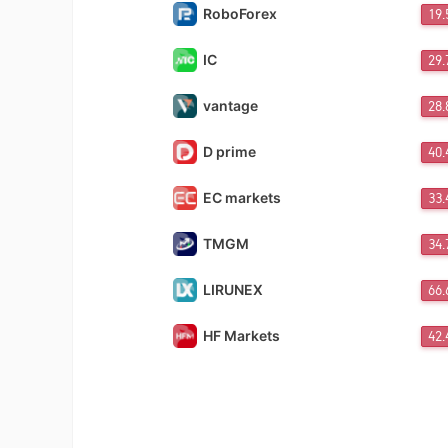
RoboForex
19
IC
29
vantage
28
D prime
40
EC markets
33
TMGM
34
LIRUNEX
66
HF Markets
42