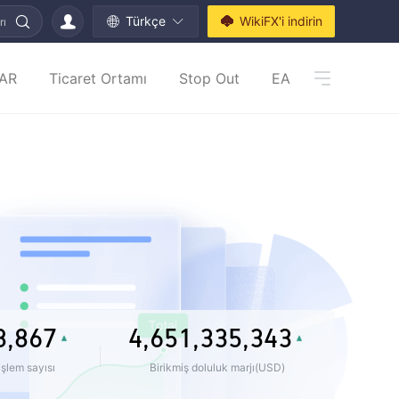
Türkçe
WikiFX'i indirin
rı
0
0
AR
Ticaret Ortamı
Stop Out
EA
1
1
0
2
2
0
1
0
3
3
1
2
1
0
0
4
4
2
3
0
2
1
1
0
5
5
3
4
1
3
2
0
0
2
0
1
0
6
6
4
5
2
4
3
1
1
3
1
2
1
7
7
5
6
3
5
4
0
2
2
4
2
3
2
8
,
8
6
7
4
,
6
5
1
,
3
3
5
,
3
4
3
9
9
7
8
5
7
6
2
4
4
6
4
5
4
şlem sayısı
Birikmiş doluluk marjı(USD)