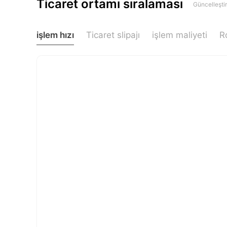
Ticaret ortamı sıralaması
Güncelleşti
işlem hızı
Ticaret slipajı
işlem maliyeti
R