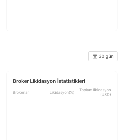
30 gün
Broker Likidasyon İstatistikleri
Toplam likidasyon
Brokerlar
Likidasyon(%)
(USD)