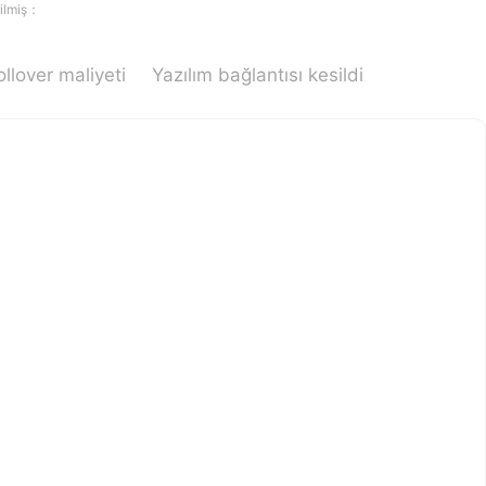
rilmiş：
ollover maliyeti
Yazılım bağlantısı kesildi