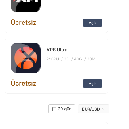
Ücretsiz
Açık
VPS Ultra
2*CPU
/
2G
/
40G
/
20M
Ücretsiz
Açık
30 gün
EUR/USD