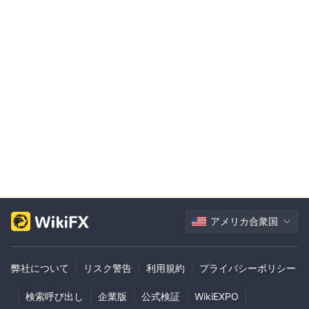
アメリカ合衆国
|
|
|
弊社について
リスク警告
利用規約
プライバシーポリシー
|
|
|
|
|
検索呼び出し
企業版
公式検証
WikiEXPO