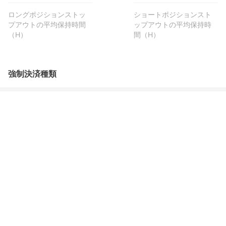
ロングポジションストッ
ショートポジションスト
プアウトの平均保持時間
ップアウトの平均保持時
（H）
間（H）
強制決済種類