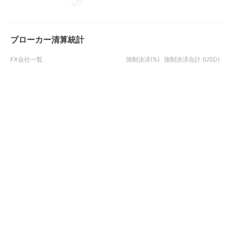
ブローカー清算統計
FX会社一覧
強制決済(%)
強制決済合計 (USD)