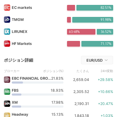
Da*** 12時間前に購入しました
Lu*** 12時間前に購入しました
EC markets
82.51%
Y1*** 13時間前に購入しました
Ho*** 13時間前に購入しました
TMGM
91.98%
Go*** 13時間前に購入しました
jo*** 14時間前に購入しました
LIRUNEX
63.48%
36.52%
Th*** 14時間前に購入しました
FX*** 14時間前に購入しました
FX*** 14時間前に購入しました
HF Markets
71.17%
FX*** 12分前に購入しました
ポジション詳細
EUR/USD
ブローカー
ポジション(%)
たくさん
24H変動
EBC FINANCIAL GROUP
21.83%
2,659.04
+29.58%
FBS
18.93%
2,305.52
+10.66%
XM
17.98%
2,190.31
+20.47%
Headway
15.13%
1,843.18
+1.03%