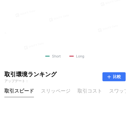
Short
Long
取引環境ランキング
比較
アップデート：
取引スピード
スリッページ
取引コスト
スワップ