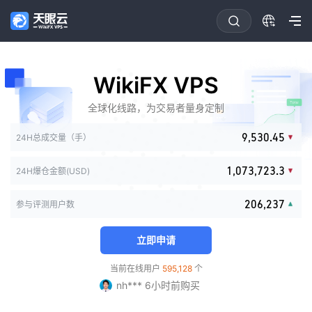
0
1
2
3
4
0
0
0
0
WikiFX VPS
5
1
0
1
1
1
6
2
0
1
2
2
2
全球化线路，为交易者量身定制
7
3
1
2
3
0
3
3
8
4
2
3
4
0
1
4
0
4
0
0
9
,
5
3
0
.
4
5
1
2
24H总成交量（手）
5
1
5
0
1
1
6
4
1
5
6
2
3
0
6
2
6
1
2
2
7
5
2
6
7
3
0
4
1
,
0
7
3
,
7
2
3
.
3
24H爆仓金额(USD)
8
6
3
7
8
0
4
0
1
5
2
1
8
4
8
3
4
4
9
7
4
8
9
1
5
1
2
6
3
2
9
5
9
4
5
5
8
5
9
2
0
6
,
2
3
7
参与评测用户数
4
3
6
5
6
6
9
6
3
1
7
3
4
8
5
4
7
6
7
7
7
fi*** 18小时前购买
4
2
8
4
5
9
6
5
8
7
8
8
立即申请
8
5
3
9
5
6
FX*** 1小时前购买
7
6
9
8
9
9
9
6
4
6
7
ร่*** 2小时前购买
8
7
9
当前在线用户
595,128
个
7
5
7
8
FX*** 3小时前购买
9
8
8
6
8
9
nh*** 6小时前购买
9
9
7
9
FX*** 8小时前购买
8