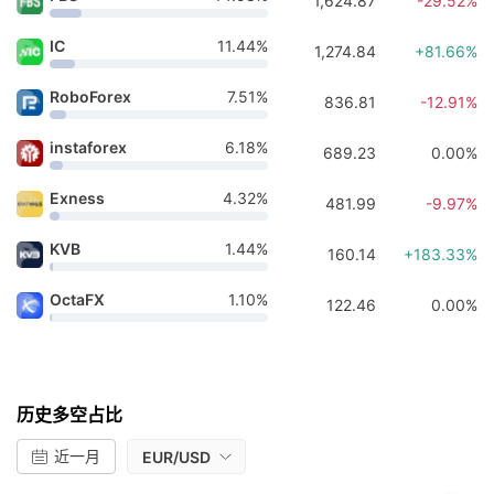
1,624.87
-29.52%
IC
11.44%
1,274.84
+81.66%
RoboForex
7.51%
836.81
-12.91%
instaforex
6.18%
689.23
0.00%
Exness
4.32%
481.99
-9.97%
KVB
1.44%
160.14
+183.33%
OctaFX
1.10%
122.46
0.00%
历史多空占比
近一月
EUR/USD