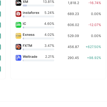
XM
13.81%
1,818.2
-16.74%
 hace 6h
 hace 6h
 hace 6h
instaforex
5.24%
689.23
0.00%
 hace 6h
 hace 7h
IC
4.60%
606.02
-12.07%
 hace 7h
o hace 7h
Exness
4.02%
529.09
0.00%
 hace 7h
 hace 8h
FXTM
3.47%
 hace 8h
456.87
+627.50%
 hace 9h
 hace 9h
Weltrade
2.21%
290.45
+98.92%
 hace 9h
 hace 9h
 hace 9h
o hace 9h
 hace 9h
 hace 9h
 hace 9h
 hace 10h
 hace 10h
 hace 10h