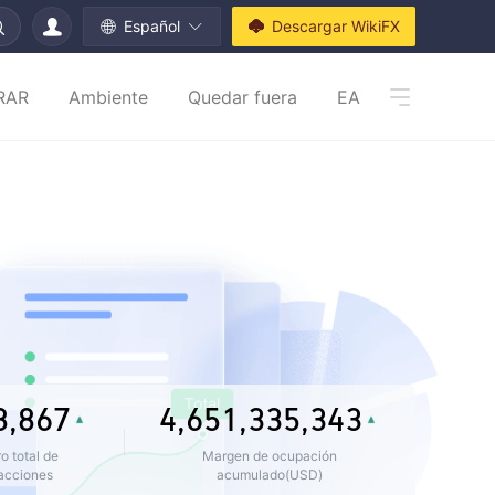
Español
Descargar WikiFX
0
0
RAR
Ambiente
Quedar fuera
EA
1
1
0
2
2
0
1
0
3
3
1
2
1
0
0
4
4
2
3
0
2
1
1
0
5
5
3
4
1
3
2
0
0
2
0
1
0
6
6
4
5
2
4
3
1
1
3
1
2
1
7
7
5
6
3
5
4
0
2
2
4
2
3
2
8
,
8
6
7
4
,
6
5
1
,
3
3
5
,
3
4
3
9
9
7
8
5
7
6
2
4
4
6
4
5
4
 total de
Margen de ocupación
acciones
acumulado(USD)