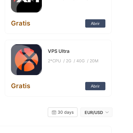
Gratis
Abrir
VPS Ultra
2*CPU
/
2G
/
40G
/
20M
Gratis
Abrir
30 days
EUR/USD