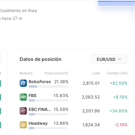
8
3
4
2
8
4
5
9
8
o hace 6 m
o hace 6 m
9
4
5
3
9
5
6
9
ctualmente en línea
 hace 27 m
 hace 31 m
5
6
4
6
7
o hace 54 m
 hace 2h
6
7
5
7
8
 hace 2h
7
8
6
8
9
 hace 2h
 hace 3h
8
9
7
9
 hace 3h
Datos de posición
EUR/USD
 hace 3h
9
8
 hace 3h
 hace 3h
a
Brokers
Posiciones(%)
Lote
Cambio 24H
9
 hace 3h
RoboForex
21.38%
2,815.01
+82.59%
 hace 3h
o hace 4h
FBS
15.83%
o hace 4h
2,083.52
+8.18%
 hace 4h
 hace 4h
EBC FINANCIAL GROUP
15.59%
2,051.99
+34.60%
 hace 4h
 hace 5h
Headway
13.86%
1,824.34
-2.19%
 hace 5h
 hace 5h