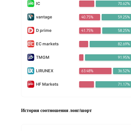
IC
70.62%
荷塘*** Приоб
FX*** Приобр
FX*** Приобр
vantage
40.75%
59.25%
12*** Приобр
54*** Приобр
D prime
41.75%
58.25%
28*** Приобр
Te*** Приобр
EC markets
82.69%
线上*** Приоб
测试*** Приоб
FX*** Приобр
TMGM
91.95%
Ne*** Приобр
FX*** Приобр
LIRUNEX
63.48%
36.52%
FX*** Приобр
桀龑*** Приоб
HF Markets
71.17%
FX*** Приобр
FX*** Приобр
FX*** Приобр
FX*** Приобр
FX*** Приобр
История соотношения лонг/шорт
FX*** Приобр
FX*** Приобр
FX*** Приобр