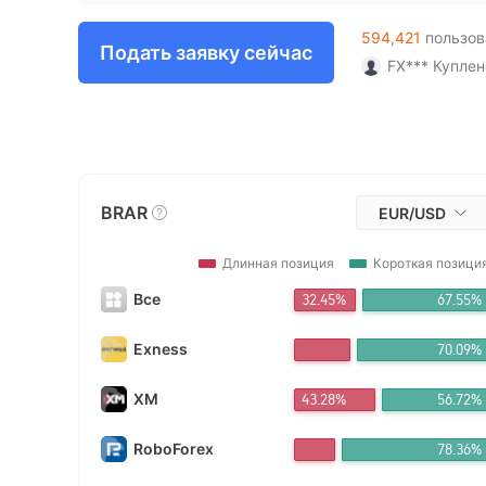
4
4
7
9
2
3
2
4
8
6
8
FX*** Куплен
FX*** Куплен
5
5
8
3
4
3
5
9
7
9
594,421
пользов
迪拜*** Купле
Подать заявку сейчас
FX*** Куплен
6
6
9
4
5
4
6
8
FX*** Купле
Tr*** Куплен
7
7
5
6
5
7
9
FX*** Купле
8
8
6
7
6
8
FX*** Приобр
An*** Приобр
9
9
7
8
7
9
FX*** Приобр
BRAR
EUR/USD
FX*** Приобр
8
9
8
FX*** Приобр
FX*** Приобр
Длинная позиция
Короткая позици
9
9
Pu*** Приобр
Все
32.45%
67.55%
FX*** Приобр
FX*** Приобр
FX*** Приобр
Exness
70.09%
FX*** Приобр
豪5*** Приоб
XM
43.28%
56.72%
Ha*** Приобр
BI*** Приобр
RoboForex
78.36%
BI*** Приобр
FX*** Приобр