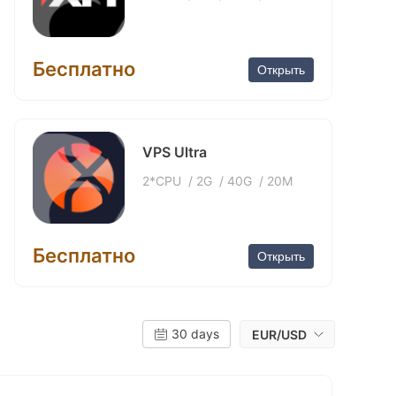
Бесплатно
Открыть
VPS Ultra
2*CPU
/
2G
/
40G
/
20M
Бесплатно
Открыть
30 days
EUR/USD