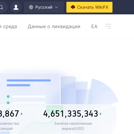
Pусский
Скачать WikiFX
0
0
я среда
Данные о ликвидации
EA
1
1
0
2
2
0
1
0
3
3
1
2
1
0
0
4
4
2
3
0
2
1
1
0
5
5
3
4
1
3
2
0
0
2
0
1
0
6
6
4
5
2
4
3
1
1
3
1
2
1
7
7
5
6
3
5
4
0
2
2
4
2
3
2
8
,
8
6
7
4
,
6
5
1
,
3
3
5
,
3
4
3
9
9
7
8
5
7
6
2
4
4
6
4
5
4
количество
Занятая накопленная
нзакций
маржа(USD)