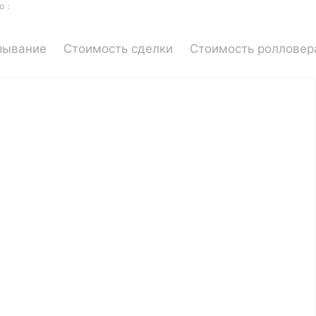
но：
зывание
Стоимость сделки
Стоимость ролловер