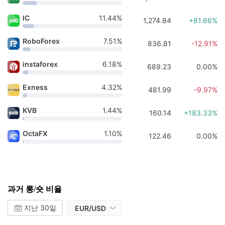
IC
11.44%
1,274.84
+81.66%
RoboForex
7.51%
836.81
-12.91%
instaforex
6.18%
689.23
0.00%
Exness
4.32%
481.99
-9.97%
KVB
1.44%
160.14
+183.33%
OctaFX
1.10%
122.46
0.00%
과거 롱/숏 비율
지난 30일
EUR/USD