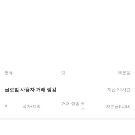
분류
랏
백분율
글로벌 사용자 거래 랭킹
지난 24시간
거래 성립 랏
#
국가/지역
자본금(USD)
수