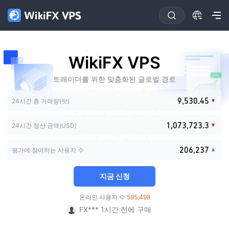
0
1
2
3
4
0
0
0
0
WikiFX VPS
5
1
0
1
1
1
6
2
0
1
2
2
2
트레이더를 위한 맞춤화된 글로벌 경로
7
3
1
2
3
0
3
3
8
4
2
3
4
0
1
4
0
4
0
0
9
,
5
3
0
.
4
5
1
2
24시간 총 거래량(랏)
5
1
5
0
1
1
6
4
1
5
6
2
3
0
6
2
6
1
2
2
7
5
2
6
7
3
0
4
1
,
0
7
3
,
7
2
3
.
3
24시간 청산 금액(USD)
8
6
3
7
8
0
4
0
1
5
2
1
8
4
8
3
4
4
9
7
4
8
9
1
5
1
2
6
3
2
9
5
9
4
5
5
青云*** 23시간 전에 구매
8
5
9
2
0
6
,
2
3
7
평가에 참여하는 사용자 수
4
3
6
5
6
6
FX*** 3분 전에 구매
9
6
3
1
7
3
4
8
5
4
7
6
7
7
7
FX*** 33분 전에 구매
4
2
8
4
5
9
6
5
8
7
8
8
지금 신청
8
5
3
9
5
6
Sa*** 45분 전에 구매
7
6
9
8
9
9
9
6
4
6
7
FX*** 49분 전에 구매
8
7
9
온라인 사용자 수
595,498
7
5
7
8
FX*** 1시간 전에 구매
9
8
8
6
8
9
FX*** 1시간 전에 구매
9
9
7
9
FX*** 1시간 전에 구매
8